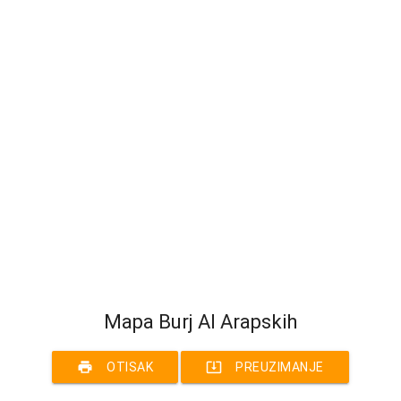
Mapa Burj Al Arapskih
print
system_update_alt
OTISAK
PREUZIMANJE