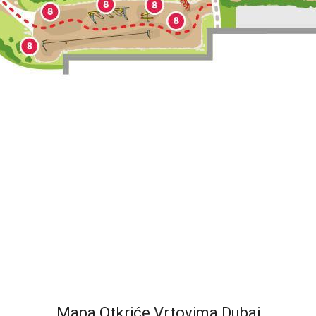
Mapa Otkriće Vrtovima Dubai