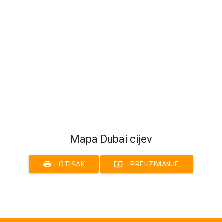
Mapa Dubai cijev
print
system_update_alt
OTISAK
PREUZIMANJE