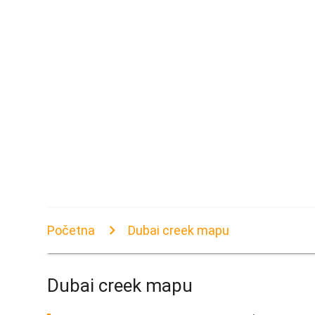
Početna
Dubai creek mapu
Dubai creek mapu