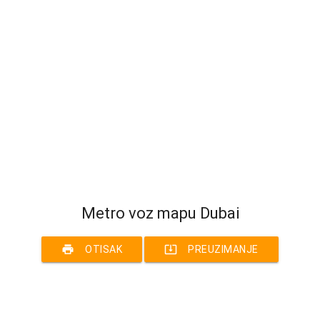
Metro voz mapu Dubai
print
system_update_alt
OTISAK
PREUZIMANJE