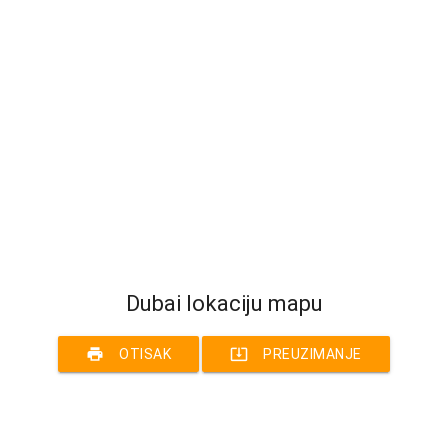
Dubai lokaciju mapu
print
system_update_alt
OTISAK
PREUZIMANJE